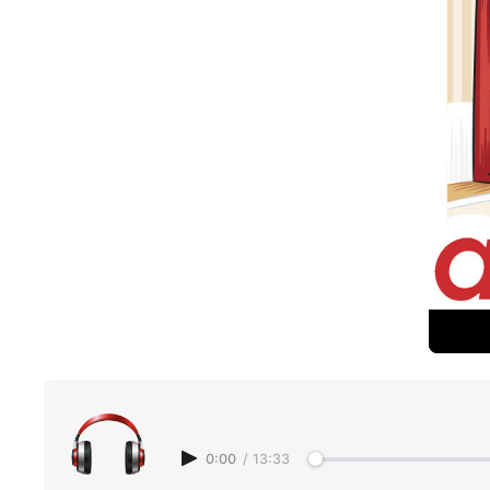
0:00
/
13:33