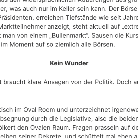
ler, was auch nur im Keller sein kann. Der Börse
räsidenten, erreichen Tiefstände wie seit Jahr
 Marktteilnehmer anzeigt, steht aktuell auf „ex
 man von einem „Bullenmarkt“. Sausen die Kurse 
 im Moment auf so ziemlich alle Börsen.
Kein Wunder
 braucht klare Ansagen von der Politik. Doc
btisch im Oval Room und unterzeichnet irgendw
Absegnung durch die Legislative, also die bei
lkert den Ovalen Raum. Fragen prasseln auf de
eiben seiner Dekrete, und schüttelt mal eben 