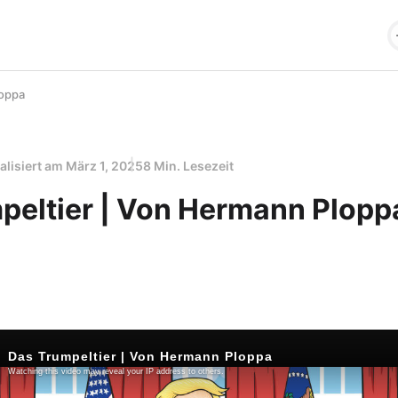
loppa
alisiert am
März 1, 2025
8 Min. Lesezeit
peltier | Von Hermann Plopp