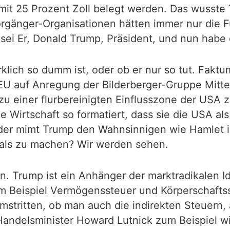
mit 25 Prozent Zoll belegt werden. Das wusste
orgänger-Organisationen hätten immer nur die 
sei Er, Donald Trump, Präsident, und nun habe 
lich so dumm ist, oder ob er nur so tut. Faktum
r EU auf Anregung der Bilderberger-Gruppe Mitt
zu einer flurbereinigten Einflusszone der USA 
Wirtschaft so formatiert, dass sie die USA als
Oder mimt Trump den Wahnsinnigen wie Hamlet 
eals zu machen? Wir werden sehen.
en. Trump ist ein Anhänger der marktradikalen 
m Beispiel Vermögenssteuer und Körperschaftsst
stritten, ob man auch die indirekten Steuern,
andelsminister Howard Lutnick zum Beispiel wi