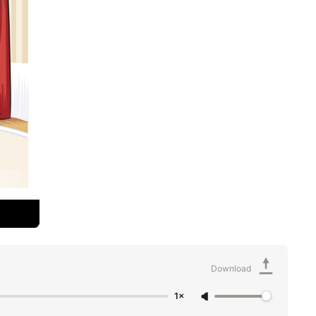
Download
1×