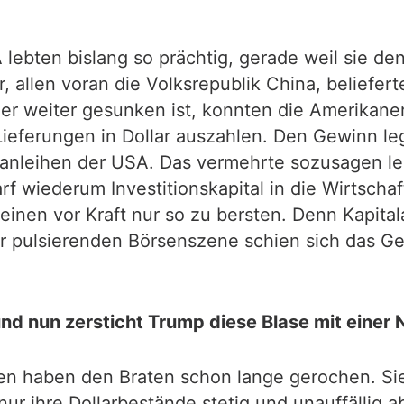
SA lebten bislang so prächtig, gerade weil sie
allen voran die Volksrepublik China, beliefert
r weiter gesunken ist, konnten die Amerikaner
Lieferungen in Dollar auszahlen. Den Gewinn le
tsanleihen der USA. Das vermehrte sozusagen l
rf wiederum Investitionskapital in die Wirtscha
einen vor Kraft nur so zu bersten. Denn Kapita
er pulsierenden Börsenszene schien sich das Ge
und nun zersticht Trump diese Blase mit einer 
n haben den Braten schon lange gerochen. Sie
ur ihre Dollarbestände stetig und unauffällig a