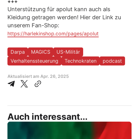
+++
Unterstützung für apolut kann auch als
Kleidung getragen werden! Hier der Link zu
unserem Fan-Shop:
https://harlekinshop.com/pages/apolut
Darpa
MAGICS
US-Militär
Verhaltenssteuerung
Technokraten
podcast
Aktualisiert am
Apr. 26, 2025
Auch interessant...