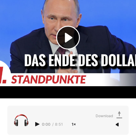
Download
0:00
/
8:51
1×