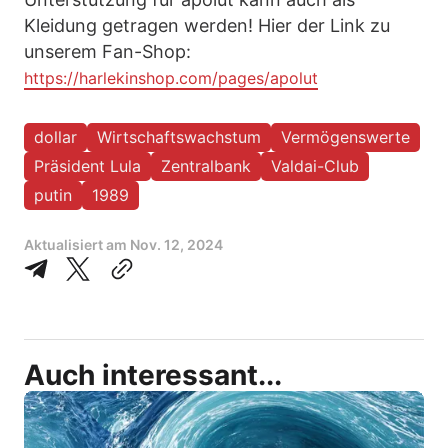
Kleidung getragen werden! Hier der Link zu
unserem Fan-Shop:
https://harlekinshop.com/pages/apolut
dollar
Wirtschaftswachstum
Vermögenswerte
Präsident Lula
Zentralbank
Valdai-Club
putin
1989
Aktualisiert am
Nov. 12, 2024
Auch interessant...