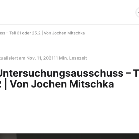
 – Teil 61 oder 25.2 | Von Jochen Mitschka
tualisiert am
Nov. 11, 2021
11 Min. Lesezeit
ntersuchungsausschuss – Te
2 | Von Jochen Mitschka