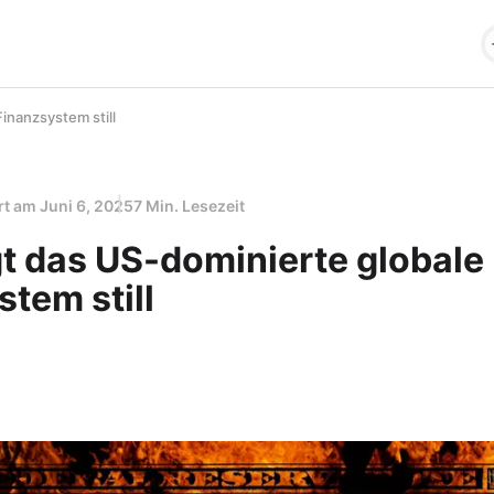
inanzsystem still
ert am
Juni 6, 2025
7 Min. Lesezeit
gt das US-dominierte globale
tem still