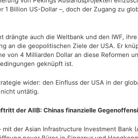
ierung von Pekings Auslandsprojekten einzusc
 1 Billion US-Dollar –, doch der Zugang zu glo
t drängte auch die Weltbank und den IWF, ihre 
ung an die geopolitischen Ziele der USA. Er kn
he von 4 Milliarden Dollar an diese Reformen und
edingungen geknüpft ist.
trategie wider: den Einfluss der USA in der glo
nicht untätig.
ftritt der AIIB: Chinas finanzielle Gegenoffens
v – mit der Asian Infrastructure Investment Bank 