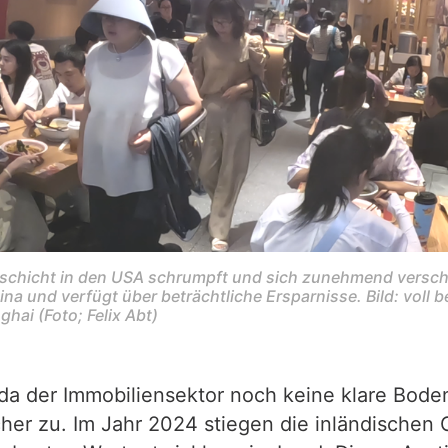
lschicht in den USA schrumpft und sich zunehmend verschu
ina und verfügt über beträchtliche Ersparnisse. Bild: voll b
hai (Foto; Felix Abt)
da der Immobiliensektor noch keine klare Boden
her zu. Im Jahr 2024 stiegen die inländischen