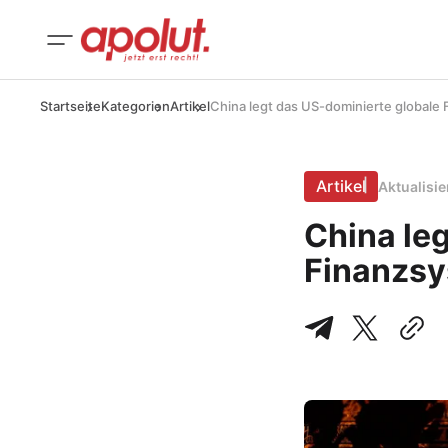
Startseite
Kategorien
Artikel
China legt das US-dominierte globale F
Artikel
Aktualisi
China le
Finanzsys