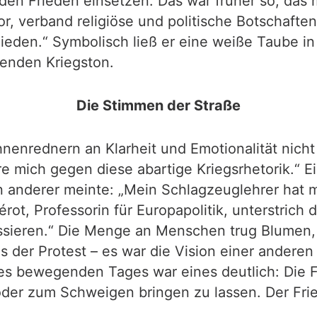
 den Frieden einsetzen. Das war früher so, das
r, verband religiöse und politische Botschafte
ieden.“ Symbolisch ließ er eine weiße Taube in
enden Kriegston.
Die Stimmen der Straße
enrednern an Klarheit und Emotionalität nicht 
 mich gegen diese abartige Kriegsrhetorik.“ Ei
in anderer meinte: „Mein Schlagzeuglehrer hat m
, Professorin für Europapolitik, unterstrich die
passieren.“ Die Menge an Menschen trug Blumen,
 der Protest – es war die Vision einer anderen P
 bewegenden Tages war eines deutlich: Die Fri
n oder zum Schweigen bringen zu lassen. Der Fr