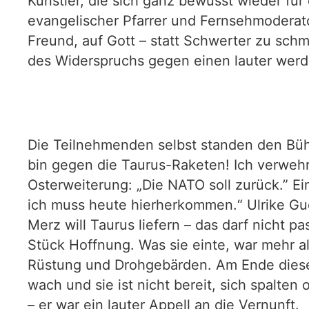
Künstler, die sich ganz bewusst wieder für
evangelischer Pfarrer und Fernsehmoderato
Freund, auf Gott – statt Schwerter zu schm
des Widerspruchs gegen einen lauter werd
Die Teilnehmenden selbst standen den Bühn
bin gegen die Taurus-Raketen! Ich verwehre
Osterweiterung: „Die NATO soll zurück.” E
ich muss heute hierherkommen.“ Ulrike Guérot
Merz will Taurus liefern – das darf nicht 
Stück Hoffnung. Was sie einte, war mehr als
Rüstung und Drohgebärden. Am Ende dieses
wach und sie ist nicht bereit, sich spalte
– er war ein lauter Appell an die Vernunft.