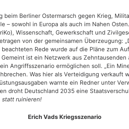
eim Berliner Ostermarsch gegen Krieg, Militar
rale – sowohl in Europa als auch im Nahen Ost
FriKo), Wissenschaft, Gewerkschaft und Zivilges
etragen von der gemeinsamen Überzeugung: „Die
iel beachteten Rede wurde auf die Pläne zum A
 Gemeint ist ein Netzwerk aus Zehntausenden
in Angriffsszenario ermöglichen soll. „Ein Mine
rechen. Was hier als Verteidigung verkauft wird
 Rüstungsausgaben warnte ein Redner unter Ver
en droht Deutschland 2035 eine Staatsverschuld
statt ruinieren!
Erich Vads Kriegsszenario