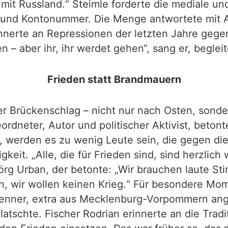
mit Russland.“ Steimle forderte die mediale und
se und Kontonummer. Die Menge antwortete mit 
innerte an Repressionen der letzten Jahre geg
 – aber ihr, ihr werdet gehen“, sang er, begl
Frieden statt Brandmauern
der Brückenschlag – nicht nur nach Osten, sond
dneter, Autor und politischer Aktivist, beton
, werden es zu wenig Leute sein, die gegen die
gkeit. „Alle, die für Frieden sind, sind herzlic
Jörg Urban, der betonte: „Wir brauchen laute 
ein, wir wollen keinen Krieg.“ Für besondere M
renner, extra aus Mecklenburg-Vorpommern anger
atschte. Fischer Rodrian erinnerte an die Tradi