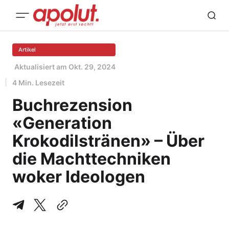
Artikel
Aktualisiert am
Okt. 29, 2024
4 Min. Lesezeit
Buchrezension
«Generation
Krokodilstränen» – Über
die Machttechniken
woker Ideologen