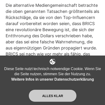
Die alternative Mediengemeinschaft betrachte
die oben genannten Tatsachen größtenteils als
Rückschläge, da sie von den Top-Influencern
darauf vorbereitet worden seien, dass BRICS
eine revolutionäre Bewegung ist, die sich der
Entthronung des Dollars verschrieben habe,
aber das sei eine falsche Wahrnehmung, die
aus eigennützigen Gründen propagiert wurde.
BRICS sei nach wie vor mehr als fähig, das
globale Finanzsystem zu verändern, wenn
auch nicht radikal, sondern schrittweise. Zu
Diese Seite nutzt technisch notwendige Cookie. Wenn Sie
diesem Zweck setzten ihre Mitglieder die
die Seite nutzen, stimmen Sie der Nutzung zu.
Entdollarisierung und den Aufbau alternativer
Weitere Infos in unserer Datenschutzerklärung
nicht-westlicher Finanzplattformen fort.
ALLES KLAR
Dennoch gebe es unter ihnen noch
Differenzen darüber, wie dies am besten zu