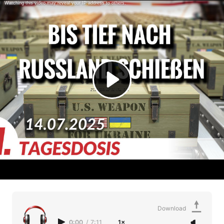
Download
0:00
/
7:11
1×