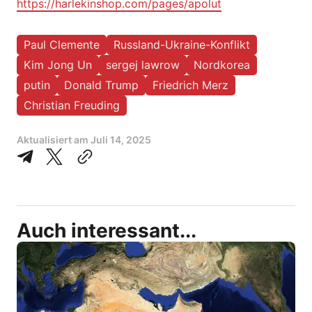
https://harlekinshop.com/pages/apolut
Paul Clemente
Russland-Ukraine-Konflikt
Kim Jong Un
sergej lawrow
Nordkorea
putin
Donald Trump
Friedrich Merz
Christian Freuding
Aktualisiert am
Juli 14, 2025
Auch interessant...