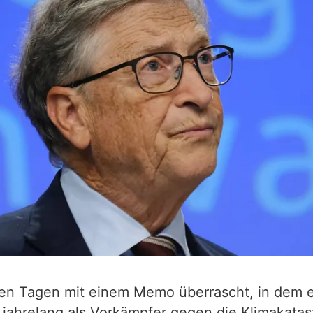
igen Tagen mit einem Memo überrascht, in dem 
h jahrelang als Vorkämpfer gegen die Klimakatas