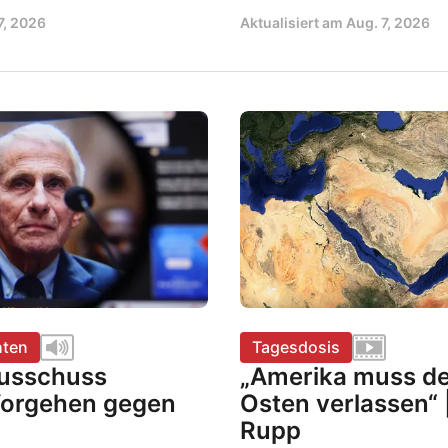
7, 2026
Aktualisiert am
Aug. 7, 2026
hten
Tagesdosis
usschuss
„Amerika muss d
Vorgehen gegen
Osten verlassen“ 
Rupp