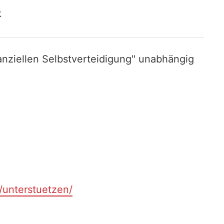
k
nziellen Selbstverteidigung" unabhängig
t/unterstuetzen/