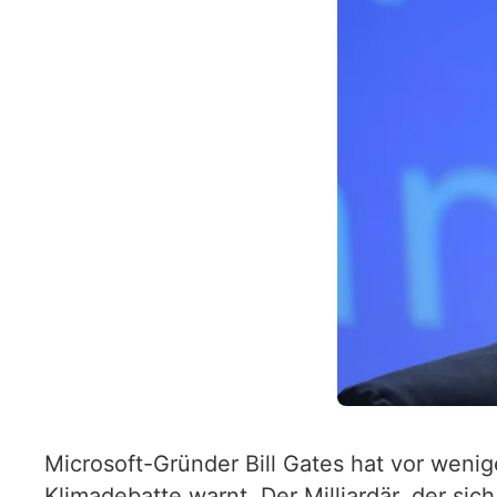
Microsoft-Gründer Bill Gates hat vor wen
Klimadebatte warnt. Der Milliardär, der sic