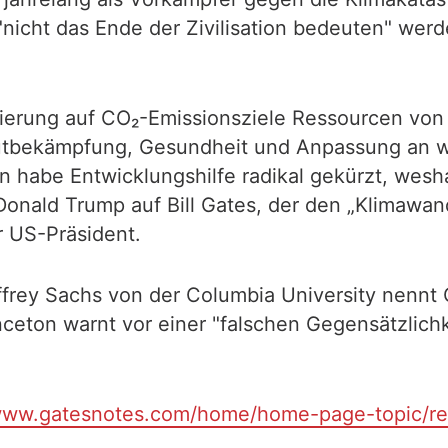
 "nicht das Ende der Zivilisation bedeuten" we
ussierung auf CO₂-Emissionsziele Ressourcen vo
Armutbekämpfung, Gesundheit und Anpassung an
n habe Entwicklungshilfe radikal gekürzt, wes
 Donald Trump auf Bill Gates, der den „Klimawa
r US-Präsident.
effrey Sachs von der Columbia University nennt 
ceton warnt vor einer "falschen Gegensätzlichk
www.gatesnotes.com/home/home-page-topic/rea