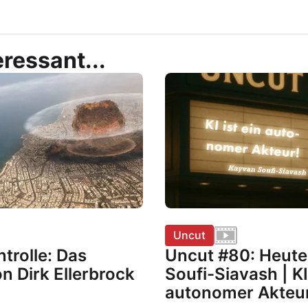
ressant...
Uncut
trolle: Das
Uncut #80: Heute
n Dirk Ellerbrock
Soufi-Siavash | KI 
autonomer Akteu