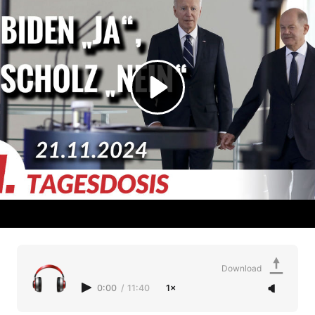
Download
0:00
/
11:40
1×