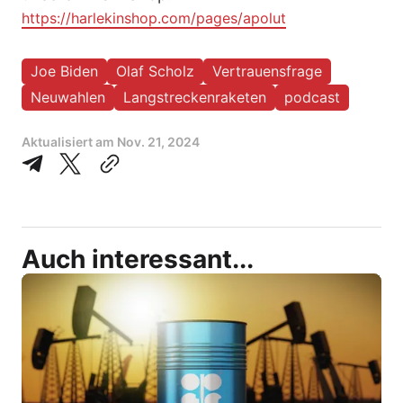
https://harlekinshop.com/pages/apolut
Joe Biden
Olaf Scholz
Vertrauensfrage
Neuwahlen
Langstreckenraketen
podcast
Aktualisiert am
Nov. 21, 2024
Auch interessant...