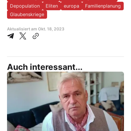
Depopulation
Eliten
europa
Familienplanung
Glaubenskriege
Aktualisiert am
Okt. 18, 2023
Auch interessant...