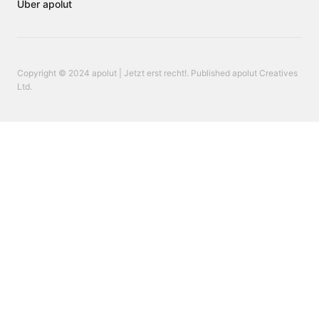
Über apolut
Copyright © 2024 apolut | Jetzt erst recht!. Published apolut Creatives
Ltd.