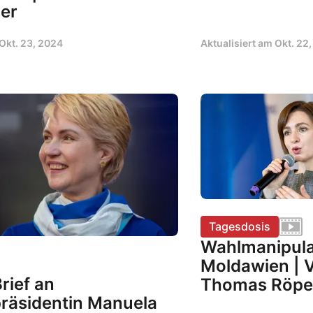
er
Okt. 23, 2024
Aktualisiert am
Okt. 22
Tagesdosis
Wahlmanipula
Moldawien | 
rief an
Thomas Röpe
präsidentin Manuela