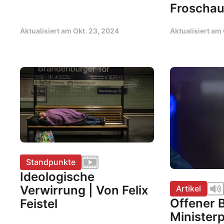
Froschau
Aktualisiert am
Okt. 23, 2024
Aktualisiert am
Standpunkte
Ideologische
Verwirrung | Von Felix
Artikel
Offener B
Feistel
Minister