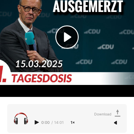
Download
0:00
/
14:01
1×