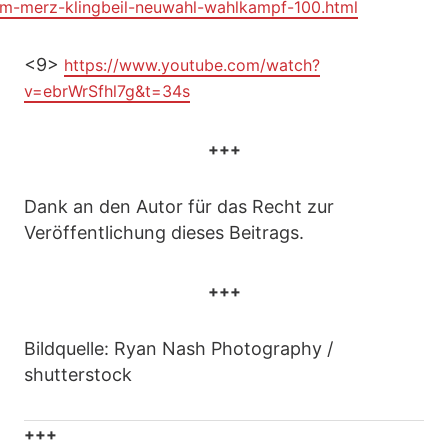
rm-merz-klingbeil-neuwahl-wahlkampf-100.html
<9>
https://www.youtube.com/watch?
v=ebrWrSfhl7g&t=34s
+++
Dank an den Autor für das Recht zur
Veröffentlichung dieses Beitrags.
+++
Bildquelle: Ryan Nash Photography /
shutterstock
+++