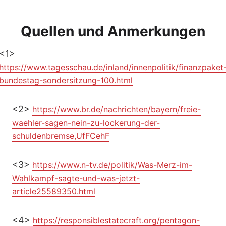
Quellen und Anmerkungen
<1>
https://www.tagesschau.de/inland/innenpolitik/finanzpaket
bundestag-sondersitzung-100.html
<2>
https://www.br.de/nachrichten/bayern/freie-
waehler-sagen-nein-zu-lockerung-der-
schuldenbremse,UfFCehF
<3>
https://www.n-tv.de/politik/Was-Merz-im-
Wahlkampf-sagte-und-was-jetzt-
article25589350.html
<4>
https://responsiblestatecraft.org/pentagon-