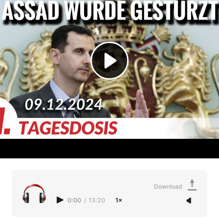
Download
0:00
/
13:20
1×