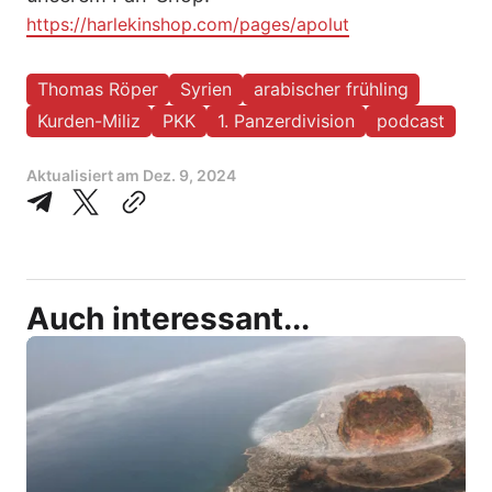
https://harlekinshop.com/pages/apolut
Thomas Röper
Syrien
arabischer frühling
Kurden-Miliz
PKK
1. Panzerdivision
podcast
Aktualisiert am
Dez. 9, 2024
Auch interessant...