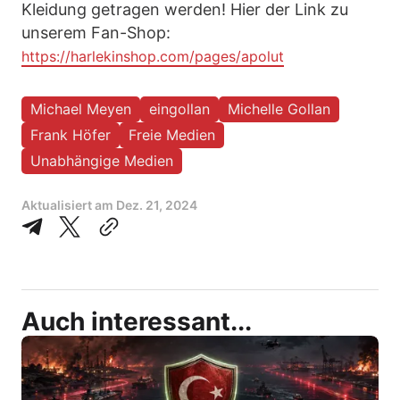
Kleidung getragen werden! Hier der Link zu
unserem Fan-Shop:
https://harlekinshop.com/pages/apolut
Michael Meyen
eingollan
Michelle Gollan
Frank Höfer
Freie Medien
Unabhängige Medien
Aktualisiert am
Dez. 21, 2024
Auch interessant...