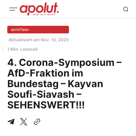
apoluTipps
Aktualisiert am
Nov. 10, 2025
1 Min. Lesezeit
4. Corona-Symposium –
AfD-Fraktion im
Bundestag – Kayvan
Soufi-Siavash –
SEHENSWERT!!!