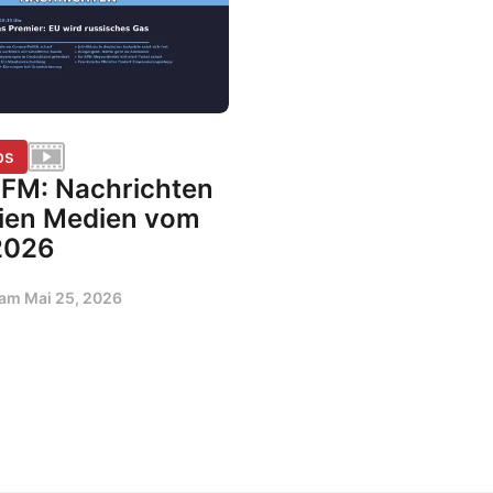
ps
rFM: Nachrichten
eien Medien vom
2026
t am
Mai 25, 2026