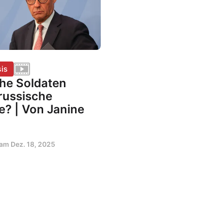
is
he Soldaten
russische
e? | Von Janine
t am
Dez. 18, 2025