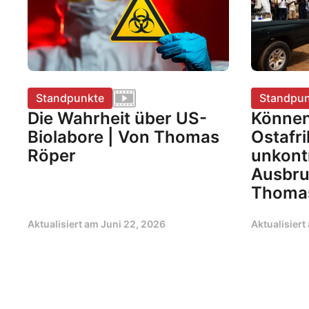
Standpunkte
Standpun
Die Wahrheit über US-
Können
Biolabore | Von Thomas
Ostafr
Röper
unkontr
Ausbru
Thoma
Aktualisiert am
Juni 22, 2026
Aktualisier