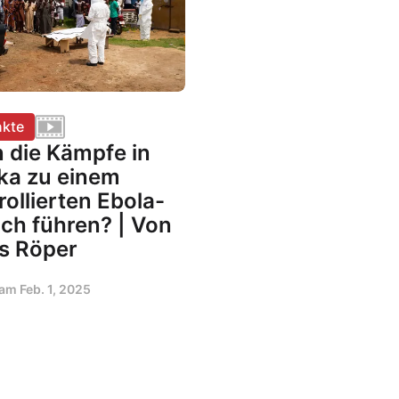
kte
 die Kämpfe in
ika zu einem
ollierten Ebola-
ch führen? | Von
s Röper
t am
Feb. 1, 2025