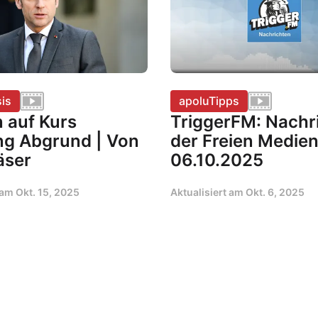
is
apoluTipps
 auf Kurs
TriggerFM: Nachr
ng Abgrund | Von
der Freien Medie
äser
06.10.2025
t am
Okt. 15, 2025
Aktualisiert am
Okt. 6, 2025