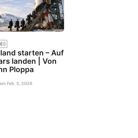
land starten – Auf
rs landen | Von
n Ploppa
t am
Feb. 5, 2026