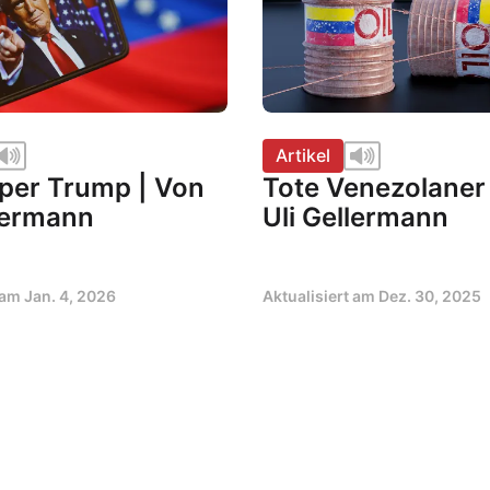
Artikel
per Trump | Von
Tote Venezolaner
llermann
Uli Gellermann
t am
Jan. 4, 2026
Aktualisiert am
Dez. 30, 2025