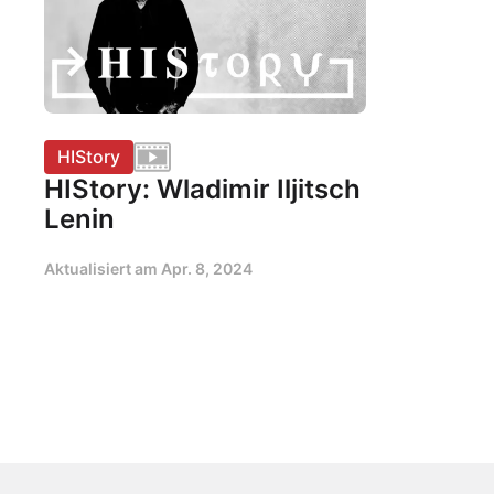
HIStory
HIStory: Wladimir Iljitsch
Lenin
Aktualisiert am
Apr. 8, 2024