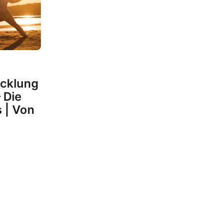
icklung
– Die
 | Von