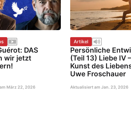
ps
Artikel
Guérot: DAS
Persönliche Entw
wir jetzt
(Teil 13) Liebe IV 
ern!
Kunst des Liebens
Uwe Froschauer
t am
März 22, 2026
Aktualisiert am
Jan. 23, 2026