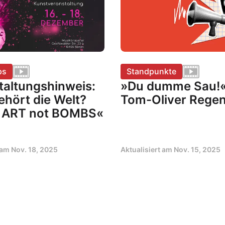
ps
Standpunkte
taltungshinweis:
»Du dumme Sau!«
hört die Welt?
Tom-Oliver Rege
 ART not BOMBS«
t am
Nov. 18, 2025
Aktualisiert am
Nov. 15, 2025