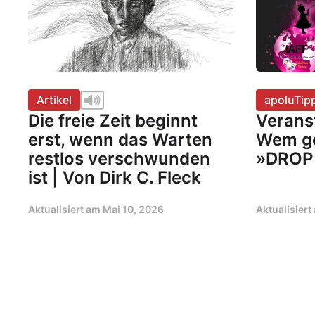
Artikel
apoluTip
Die freie Zeit beginnt
Verans
erst, wenn das Warten
Wem ge
restlos verschwunden
»DROP
ist | Von Dirk C. Fleck
Aktualisiert am
Mai 10, 2026
Aktualisier