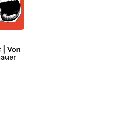
 | Von
nauer