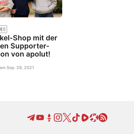
kel-Shop mit der
llen Supporter-
ion von apolut!
t am
Sep. 28, 2021