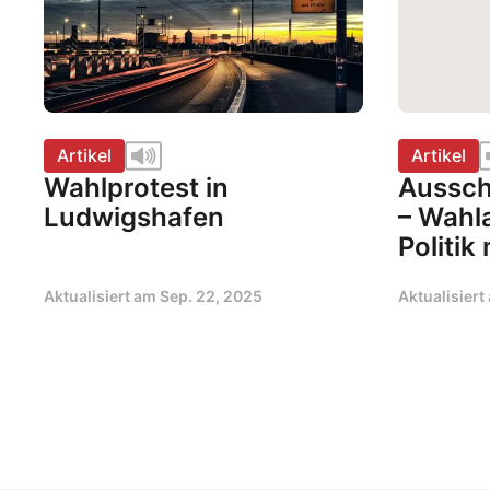
Artikel
Artikel
Wahlprotest in
Aussch
Ludwigshafen
– Wahl
Politi
Aktualisiert am
Sep. 22, 2025
Aktualisier