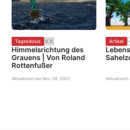
Tagesdosis
Artikel
Himmelsrichtung des
Lebensa
Grauens | Von Roland
Sahelz
Rottenfußer
Aktualisiert am
Nov. 28, 2023
Aktualisier