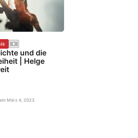
is
ichte und die
iheit | Helge
eit
t am
März 4, 2023