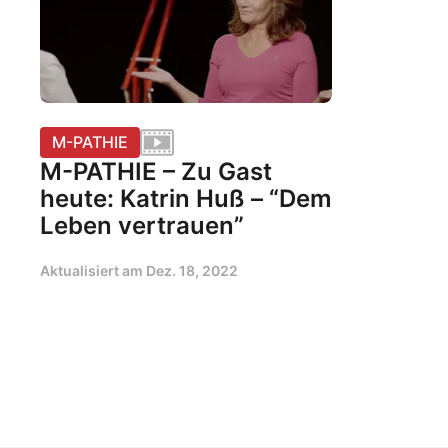
M-PATHIE
M-PATHIE – Zu Gast
heute: Katrin Huß – “Dem
Leben vertrauen”
Aktualisiert am
Dez. 18, 2022