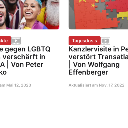
kte
Tagesdosis
e gegen LGBTQ
Kanzlervisite in P
 verschärft in
verstört Transatl
A | Von Peter
| Von Wolfgang
ko
Effenberger
t am
Mai 12, 2023
Aktualisiert am
Nov. 17, 2022