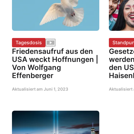
Tagesdosis
Standpun
Friedensaufruf aus den
Gesetz
USA weckt Hoffnungen |
werden
Von Wolfgang
den US
Effenberger
Haisen
Aktualisiert am
Juni 1, 2023
Aktualisier