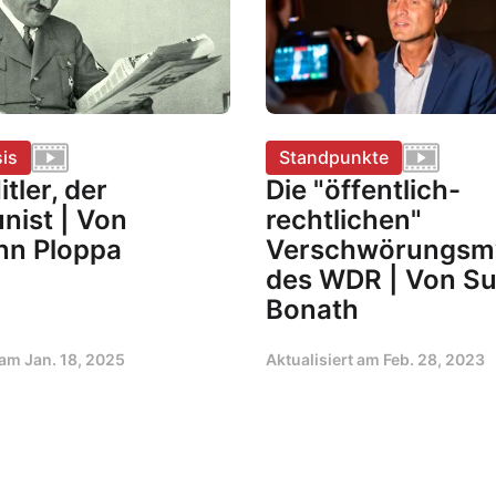
is
Standpunkte
itler, der
Die "öffentlich-
ist | Von
rechtlichen"
n Ploppa
Verschwörungsm
des WDR | Von S
Bonath
t am
Jan. 18, 2025
Aktualisiert am
Feb. 28, 2023