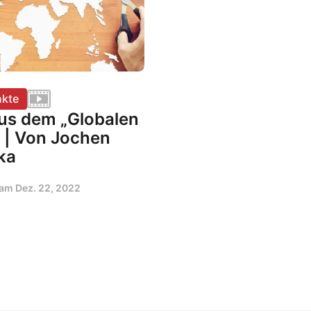
kte
aus dem „Globalen
 | Von Jochen
ka
t am
Dez. 22, 2022