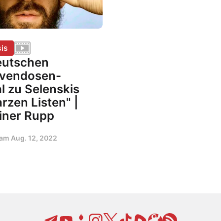
is
eutschen
vendosen-
l zu Selenskis
rzen Listen" |
iner Rupp
t am
Aug. 12, 2022