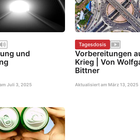
Tagesdosis
ung und
Vorbereitungen a
ng
Krieg | Von Wolf
Bittner
t am
Juli 3, 2025
Aktualisiert am
März 13, 2025