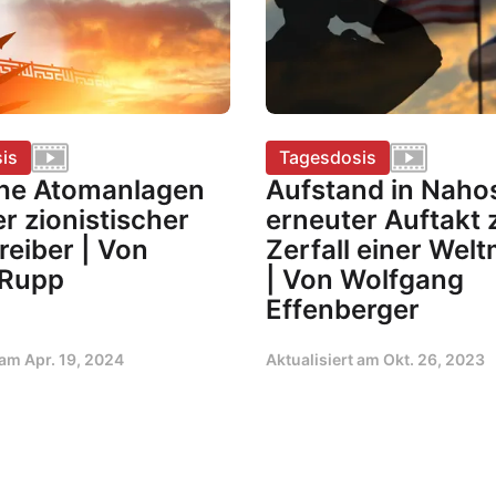
is
Tagesdosis
che Atomanlagen
Aufstand in Nahos
er zionistischer
erneuter Auftakt
reiber | Von
Zerfall einer Wel
 Rupp
| Von Wolfgang
Effenberger
t am
Apr. 19, 2024
Aktualisiert am
Okt. 26, 2023