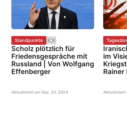
Standpunkte
Tagesdos
Scholz plötzlich für
Iranis
Friedensgespräche mit
im Visi
Russland | Von Wolfgang
Kriegst
Effenberger
Rainer
Aktualisiert am
Sep. 20, 2024
Aktualisier