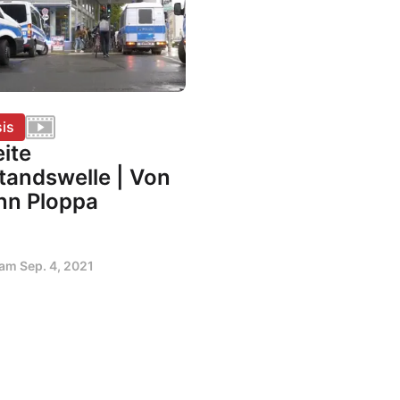
is
ite
tandswelle | Von
n Ploppa
t am
Sep. 4, 2021