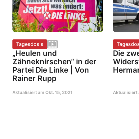
Tagesdosis
Tagesdos
„Heulen und
Die zwe
Zähneknirschen“ in der
Widers
Partei Die Linke | Von
Herman
Rainer Rupp
Aktualisiert am
Okt. 15, 2021
Aktualisier