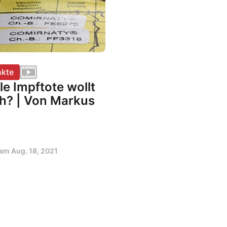
kte
le Impftote wollt
ch? | Von Markus
t am
Aug. 18, 2021