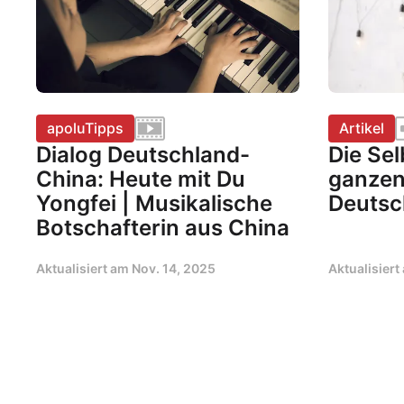
apoluTipps
Artikel
Dialog Deutschland-
Die Sel
China: Heute mit Du
ganzen
Yongfei | Musikalische
Deutsch
Botschafterin aus China
Aktualisiert am
Nov. 14, 2025
Aktualisier