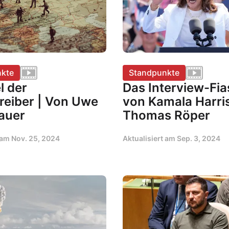
kte
Standpunkte
l der
Das Interview-Fi
reiber | Von Uwe
von Kamala Harris
auer
Thomas Röper
t am
Nov. 25, 2024
Aktualisiert am
Sep. 3, 2024