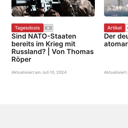
Tagesdosis
Artikel
Sind NATO-Staaten
Der de
bereits im Krieg mit
atomar
Russland? | Von Thomas
Röper
Aktualisiert am
Juli 10, 2024
Aktualisier