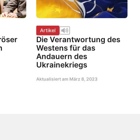
Artikel
röser
Die Verantwortung des
n
Westens für das
Andauern des
Ukrainekriegs
Aktualisiert am
März 8, 2023