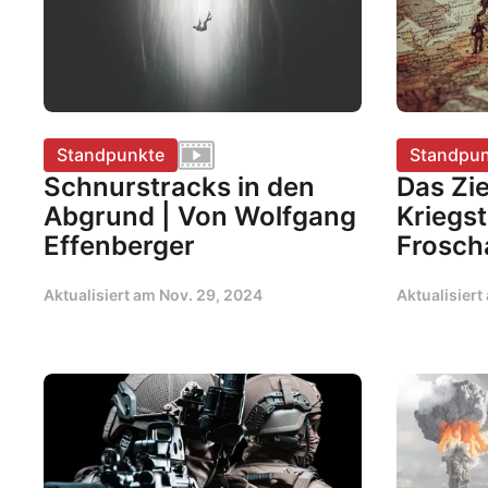
Standpunkte
Standpun
Schnurstracks in den
Das Zie
Abgrund | Von Wolfgang
Kriegst
Effenberger
Frosch
Aktualisiert am
Nov. 29, 2024
Aktualisier