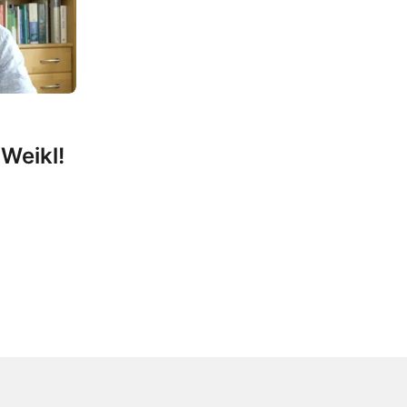
 Weikl!