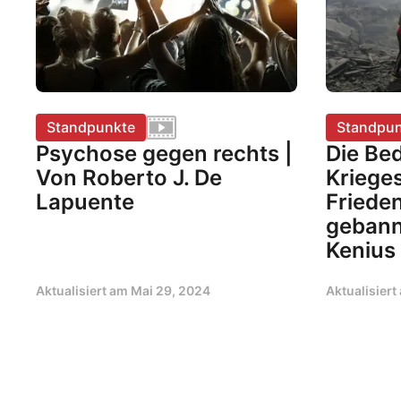
Standpunkte
Standpun
Psychose gegen rechts |
Die Be
Von Roberto J. De
Kriege
Lapuente
Frieden
gebann
Kenius
Aktualisiert am
Mai 29, 2024
Aktualisier