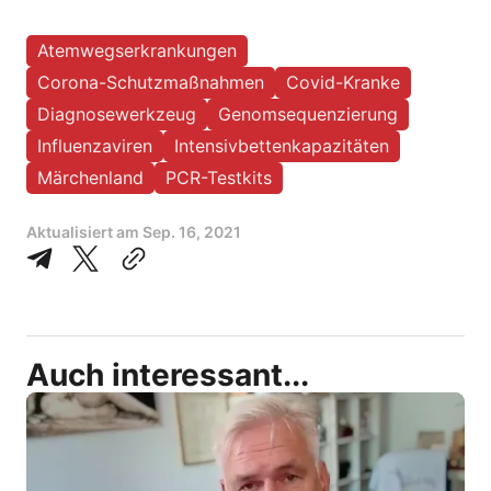
Atemwegserkrankungen
Corona-Schutzmaßnahmen
Covid-Kranke
Diagnosewerkzeug
Genomsequenzierung
Influenzaviren
Intensivbettenkapazitäten
Märchenland
PCR-Testkits
Aktualisiert am
Sep. 16, 2021
Auch interessant...