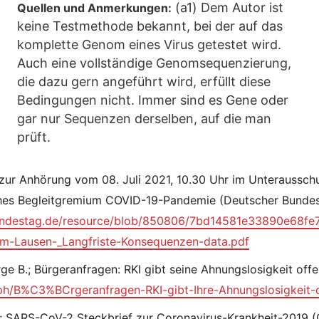
(a1) Dem Autor ist
Quellen und Anmerkungen:
keine Testmethode bekannt, bei der auf das
komplette Genom eines Virus getestet wird.
Auch eine vollständige Genomsequenzierung,
die dazu gern angeführt wird, erfüllt diese
Bedingungen nicht. Immer sind es Gene oder
gar nur Sequenzen derselben, auf die man
prüft.
zur Anhörung vom 08. Juli 2021, 10.30 Uhr im Unteraussch
hes Begleitgremium COVID-19-Pandemie (Deutscher Bundes
undestag.de/resource/blob/850806/7bd14581e33890e68fe7
m-Lausen-_Langfriste-Konsequenzen-data.pdf
ge B.; Bürgeranfragen: RKI gibt seine Ahnungslosigkeit offe
a.ph/B%C3%BCrgeranfragen-RKI-gibt-Ihre-Ahnungslosigkeit-
I; SARS-CoV-2 Steckbrief zur Coronavirus-Krankheit-2019 (