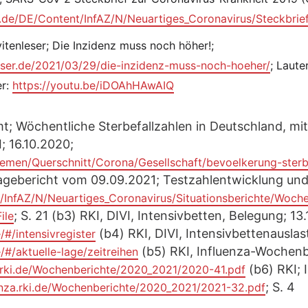
i.de/DE/Content/InfAZ/N/Neuartiges_Coronavirus/Steckbrief
itenleser; Die Inzidenz muss noch höher!;
leser.de/2021/03/29/die-inzidenz-muss-noch-hoeher/
; Laut
er:
https://youtu.be/iDOAhHAwAIQ
t; Wöchentliche Sterbefallzahlen in Deutschland, mit
; 16.10.2020;
emen/Querschnitt/Corona/Gesellschaft/bevoelkerung-sterbe
ebericht vom 09.09.2021; Testzahlentwicklung und P
t/InfAZ/N/Neuartiges_Coronavirus/Situationsberichte/Woch
; S. 21 (b3) RKI, DIVI, Intensivbetten, Belegung; 13
ile
(b4) RKI, DIVI, Intensivbettenauslas
/#/intensivregister
(b5) RKI, Influenza-Wochenbe
/#/aktuelle-lage/zeitreihen
(b6) RKI; I
a.rki.de/Wochenberichte/2020_2021/2020-41.pdf
; S. 4
uenza.rki.de/Wochenberichte/2020_2021/2021-32.pdf