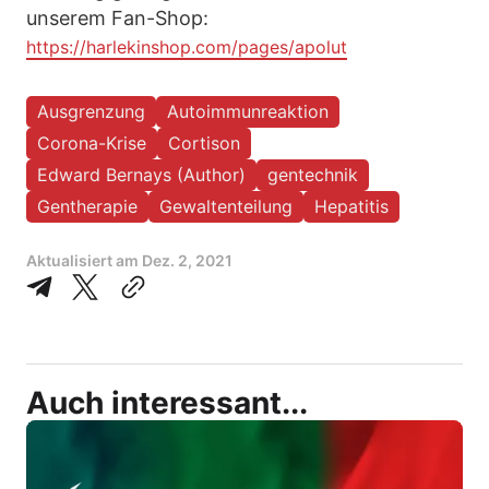
unserem Fan-Shop:
https://harlekinshop.com/pages/apolut
Ausgrenzung
Autoimmunreaktion
Corona-Krise
Cortison
Edward Bernays (Author)
gentechnik
Gentherapie
Gewaltenteilung
Hepatitis
Aktualisiert am
Dez. 2, 2021
Auch interessant...