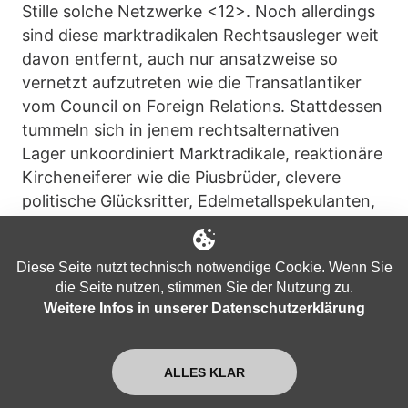
Stille solche Netzwerke <12>. Noch allerdings
sind diese marktradikalen Rechtsausleger weit
davon entfernt, auch nur ansatzweise so
vernetzt aufzutreten wie die Transatlantiker
vom Council on Foreign Relations. Stattdessen
tummeln sich in jenem rechtsalternativen
Lager unkoordiniert Marktradikale, reaktionäre
Kircheneiferer wie die Piusbrüder, clevere
politische Glücksritter, Edelmetallspekulanten,
Waffenschieber und selbstverständlich auch
faschistoide Elemente, verbunden mit
Diese Seite nutzt technisch notwendige Cookie. Wenn Sie
Intellektuellen mit durchaus nicht zu
die Seite nutzen, stimmen Sie der Nutzung zu.
verachtenden Potentialen. Der ehemalige
Weitere Infos in unserer Datenschutzerklärung
Chefstratege von Donald Trump, Stephen
Bannon, versuchte die europäischen Parteien
aus diesem rechten Lager im Jahre 2018 zu
ALLES KLAR
einen, allerdings bis dato ohne Erfolg.