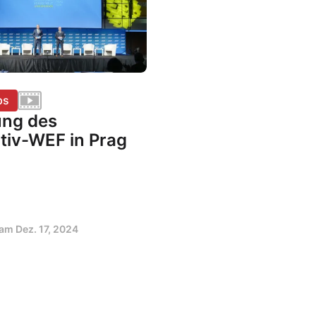
ps
ung des
tiv-WEF in Prag
t am
Dez. 17, 2024