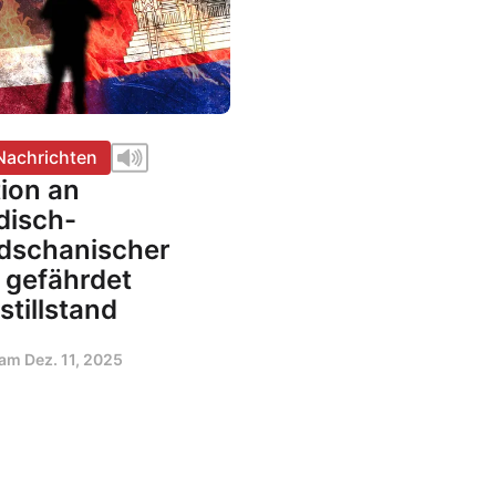
Nachrichten
ion an
disch-
schanischer
 gefährdet
tillstand
t am
Dez. 11, 2025