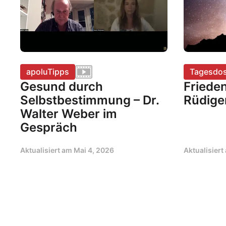
apoluTipps
Tagesdos
Gesund durch
Frieden
Selbstbestimmung – Dr.
Rüdige
Walter Weber im
Gespräch
Aktualisiert am
Mai 4, 2026
Aktualisier