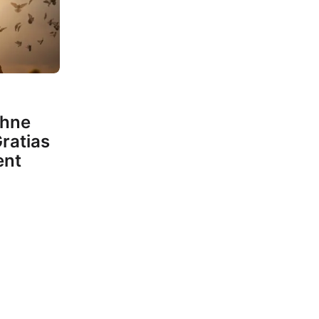
ohne
Gratias
ent