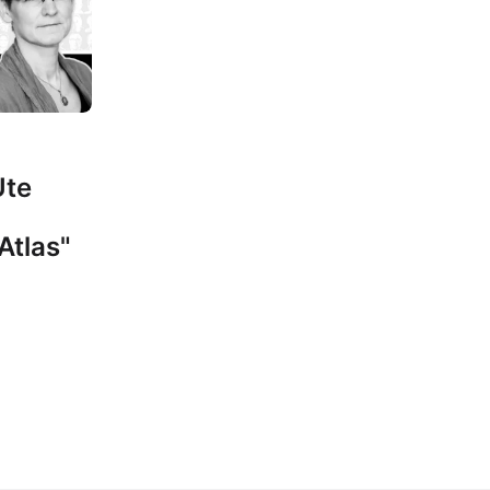
Ute
Atlas"