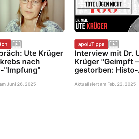
äch
apoluTipps
präch: Ute Krüger
Interview mit Dr. 
okrebs nach
Krüger "Geimpft –
-"Impfung"
gestorben: Histo-
t am
Juni 26, 2025
Aktualisiert am
Feb. 22, 2025